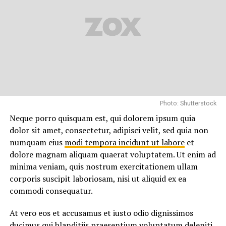
vel illum qui dolorem eum fugiat quo voluptas nulla
pariatur.
“Duis aute irure dolor in
reprehenderit in voluptate
velit esse cillum dolore eu
fugiat”
Photo: Shutterstock
Neque porro quisquam est, qui dolorem ipsum quia
dolor sit amet, consectetur, adipisci velit, sed quia non
Temporibus autem quibusdam et aut officiis debitis aut
numquam eius
modi tempora incidunt ut labore
et
rerum necessitatibus saepe eveniet ut et voluptates
dolore magnam aliquam quaerat voluptatem. Ut enim ad
repudiandae sint et molestiae non recusandae. Itaque
minima veniam, quis nostrum exercitationem ullam
earum rerum hic
tenetur a sapiente
delectus, ut aut
corporis suscipit laboriosam, nisi ut aliquid ex ea
reiciendis voluptatibus maiores alias consequatur aut
commodi consequatur.
perferendis doloribus asperiores repellat.
At vero eos et accusamus et iusto odio dignissimos
Lorem ipsum dolor sit amet, consectetur adipisicing elit,
ducimus qui blanditiis praesentium voluptatum deleniti