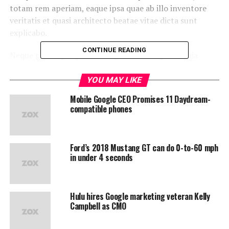
totam rem aperiam, eaque ipsa quae ab illo inventore
veritatis et quasi architecto beatae vitae dicta sunt
explicabo.
CONTINUE READING
Neque porro quisquam est, qui dolorem ipsum quia
dolor sit amet, consectetur, adipisci velit, sed quia non
numquam eius modi tempora incidunt ut labore et
YOU MAY LIKE
dolore magnam aliquam quaerat voluptatem. Ut enim ad
Mobile Google CEO Promises 11 Daydream-
minima veniam, quis nostrum exercitationem ullam
compatible phones
corporis suscipit laboriosam, nisi ut aliquid ex ea
commodi consequatur.
Ford’s 2018 Mustang GT can do 0-to-60 mph
At vero eos et accusamus et iusto odio dignissimos
in under 4 seconds
ducimus qui blanditiis praesentium voluptatum deleniti
atque corrupti quos dolores et quas molestias excepturi
sint occaecati cupiditate non provident, similique sunt
Hulu hires Google marketing veteran Kelly
in culpa qui officia deserunt mollitia animi, id est
Campbell as CMO
laborum et dolorum fuga.