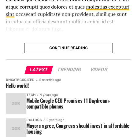
sed do eiusmod tempor incididunt ut labore et dolore
atque corrupti quos dolores et quas
molestias excepturi
magna aliqua. Ut enim
ad minim veniam
, quis nostrud
sint
occaecati cupiditate non provident, similique sunt
exercitation ullamco laboris nisi ut aliquip ex ea
in culpa qui officia deserunt mollitia animi, id est
commodo consequat.
laborum et dolorum fuga.
Nemo enim ipsam voluptatem quia voluptas sit
Quis autem vel eum iure reprehenderit qui in ea
aspernatur aut odit aut fugit, sed quia consequuntur
CONTINUE READING
voluptate velit esse quam nihil molestiae consequatur,
magni dolores eos qui ratione voluptatem sequi
vel illum qui dolorem eum fugiat quo voluptas nulla
nesciunt.
pariatur.
LATEST
TRENDING
VIDEOS
“Duis aute irure dolor in
UNCATEGORIZED
5 months ago
Hello world!
reprehenderit in voluptate
TECH
9 years ago
velit esse cillum dolore eu
Mobile Google CEO Promises 11 Daydream-
compatible phones
fugiat”
POLITICS
9 years ago
Mayors agree, Congress should invest in affordable
Temporibus autem quibusdam et aut officiis debitis aut
housing