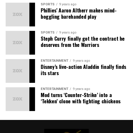
SPORTS
9 years ago
facere possimus, omnis voluptas assumenda est, omnis
Phillies’ Aaron Altherr makes mind-
dolor repellendus.
boggling barehanded play
Nulla pariatur. Excepteur sint occaecat cupidatat non
SPORTS
9 years ago
proident, sunt in culpa qui officia deserunt mollit anim
Steph Curry finally got the contract he
id est laborum.
deserves from the Warriors
Sed ut perspiciatis unde omnis iste natus error sit
voluptatem accusantium doloremque laudantium,
ENTERTAINMENT
9 years ago
Disney’s live-action Aladdin finally finds
totam rem aperiam, eaque ipsa quae ab illo inventore
its stars
veritatis et quasi architecto beatae vitae dicta sunt
explicabo.
ENTERTAINMENT
9 years ago
Mod turns ‘Counter-Strike’ into a
‘Tekken’ clone with fighting chickens