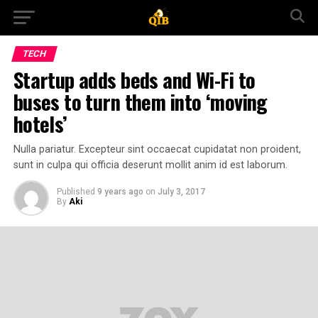
TECH
Startup adds beds and Wi-Fi to
buses to turn them into ‘moving
hotels’
Nulla pariatur. Excepteur sint occaecat cupidatat non proident,
sunt in culpa qui officia deserunt mollit anim id est laborum.
Published
9 years ago
on
July 3, 2017
By
Aki