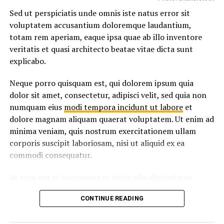
Sed ut perspiciatis unde omnis iste natus error sit
voluptatem accusantium doloremque laudantium,
totam rem aperiam, eaque ipsa quae ab illo inventore
veritatis et quasi architecto beatae vitae dicta sunt
explicabo.
Neque porro quisquam est, qui dolorem ipsum quia
dolor sit amet, consectetur, adipisci velit, sed quia non
numquam eius
modi tempora incidunt ut labore
et
dolore magnam aliquam quaerat voluptatem. Ut enim ad
minima veniam, quis nostrum exercitationem ullam
corporis suscipit laboriosam, nisi ut aliquid ex ea
commodi consequatur.
At vero eos et accusamus et iusto odio dignissimos
ducimus qui blanditiis praesentium voluptatum deleniti
CONTINUE READING
atque corrupti quos dolores et quas
molestias excepturi
sint
occaecati cupiditate non provident, similique sunt