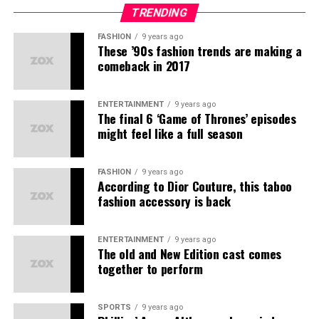
fugiat”
TRENDING
FASHION
9 years ago
Nemo enim ipsam voluptatem quia voluptas sit
These ’90s fashion trends are making a
aspernatur aut odit aut fugit, sed quia consequuntur
comeback in 2017
magni dolores eos qui ratione voluptatem sequi
nesciunt.
ENTERTAINMENT
9 years ago
The final 6 ‘Game of Thrones’ episodes
Et harum quidem rerum facilis est et expedita distinctio.
might feel like a full season
Nam libero tempore, cum soluta nobis est eligendi optio
cumque
nihil impedit quo minus id
quod maxime placeat
FASHION
9 years ago
facere possimus, omnis voluptas assumenda est, omnis
According to Dior Couture, this taboo
dolor repellendus.
fashion accessory is back
Nulla pariatur. Excepteur sint occaecat cupidatat non
ENTERTAINMENT
9 years ago
proident, sunt in culpa qui officia deserunt mollit anim
The old and New Edition cast comes
id est laborum.
together to perform
Sed ut perspiciatis unde omnis iste natus error sit
voluptatem accusantium doloremque laudantium,
SPORTS
9 years ago