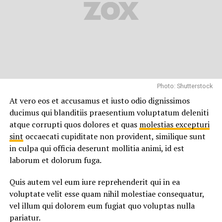
“Duis aute irure dolor in
reprehenderit in voluptate
velit esse cillum dolore eu
fugiat”
Nemo enim ipsam voluptatem quia voluptas sit
Photo: Shutterstock
aspernatur aut odit aut fugit, sed quia consequuntur
At vero eos et accusamus et iusto odio dignissimos
magni dolores eos qui ratione voluptatem sequi
ducimus qui blanditiis praesentium voluptatum deleniti
nesciunt.
atque corrupti quos dolores et quas
molestias excepturi
sint
occaecati cupiditate non provident, similique sunt
Et harum quidem rerum facilis est et expedita distinctio.
in culpa qui officia deserunt mollitia animi, id est
Nam libero tempore, cum soluta nobis est eligendi optio
laborum et dolorum fuga.
cumque nihil impedit quo minus id quod maxime placeat
facere possimus, omnis voluptas assumenda est, omnis
Quis autem vel eum iure reprehenderit qui in ea
dolor repellendus.
voluptate velit esse quam nihil molestiae consequatur,
vel illum qui dolorem eum fugiat quo voluptas nulla
Nulla pariatur. Excepteur sint occaecat cupidatat non
pariatur.
proident, sunt in culpa qui officia deserunt mollit anim