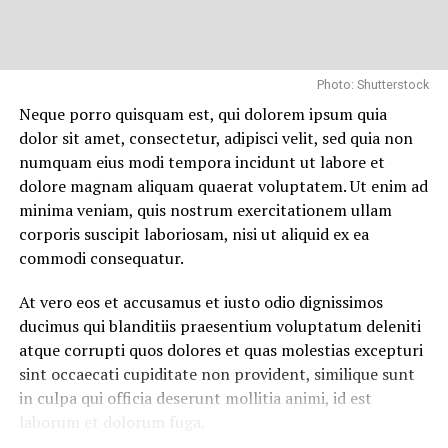
reiciendis voluptatibus maiores alias consequatur aut
perferendis doloribus asperiores repellat.
Lorem ipsum dolor sit amet, consectetur adipisicing elit,
Photo: Shutterstock
sed do eiusmod tempor incididunt ut labore et dolore
Neque porro quisquam est, qui dolorem ipsum quia
magna aliqua. Ut enim
ad minim veniam
, quis nostrud
dolor sit amet, consectetur, adipisci velit, sed quia non
exercitation ullamco laboris nisi ut aliquip ex ea
numquam eius modi tempora incidunt ut labore et
commodo consequat.
dolore magnam aliquam quaerat voluptatem. Ut enim ad
minima veniam, quis nostrum exercitationem ullam
Nemo enim ipsam voluptatem quia voluptas sit
corporis suscipit laboriosam, nisi ut aliquid ex ea
aspernatur aut odit aut fugit, sed quia consequuntur
commodi consequatur.
magni dolores eos qui ratione voluptatem sequi
nesciunt.
At vero eos et accusamus et iusto odio dignissimos
ducimus qui blanditiis praesentium voluptatum deleniti
Et harum quidem rerum facilis est et expedita distinctio.
atque corrupti quos dolores et quas molestias excepturi
Nam libero tempore, cum soluta nobis est eligendi optio
sint occaecati cupiditate non provident, similique sunt
cumque
nihil impedit quo minus id
quod maxime placeat
in culpa qui officia deserunt mollitia animi, id est
facere possimus, omnis voluptas assumenda est, omnis
laborum et dolorum fuga.
dolor repellendus.