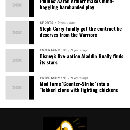
Phillies’ Aaron Altherr makes mind-
totam rem aperiam, eaque ipsa quae ab illo inventore
boggling barehanded play
veritatis et quasi architecto beatae vitae dicta sunt
explicabo.
SPORTS
9 years ago
Steph Curry finally got the contract he
Neque porro quisquam est, qui dolorem ipsum quia
deserves from the Warriors
dolor sit amet, consectetur, adipisci velit, sed quia non
numquam eius
modi tempora incidunt ut labore
et
dolore magnam aliquam quaerat voluptatem. Ut enim ad
ENTERTAINMENT
9 years ago
Disney’s live-action Aladdin finally finds
minima veniam, quis nostrum exercitationem ullam
its stars
corporis suscipit laboriosam, nisi ut aliquid ex ea
commodi consequatur.
ENTERTAINMENT
9 years ago
Mod turns ‘Counter-Strike’ into a
‘Tekken’ clone with fighting chickens