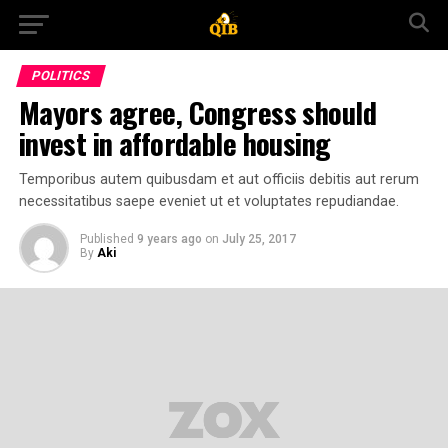
POLITICS
Mayors agree, Congress should
invest in affordable housing
Temporibus autem quibusdam et aut officiis debitis aut rerum
necessitatibus saepe eveniet ut et voluptates repudiandae.
Published
9 years ago
on
July 25, 2017
By
Aki