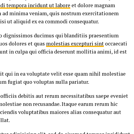
di tempora incidunt ut labore
et dolore magnam
m ad minima veniam, quis nostrum exercitationem
nisi ut aliquid ex ea commodi consequatur.
io dignissimos ducimus qui blanditiis praesentium
uos dolores et quas
molestias excepturi sint
occaecati
nt in culpa qui officia deserunt mollitia animi, id est
t qui in ea voluptate velit esse quam nihil molestiae
um fugiat quo voluptas nulla pariatur.
ficiis debitis aut rerum necessitatibus saepe eveniet
 molestiae non recusandae. Itaque earum rerum hic
iciendis voluptatibus maiores alias consequatur aut
llat.