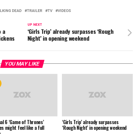
LKING DEAD
TRAILER
TV
VIDEOS
UP NEXT
o a
‘Girls Trip’ already surpasses ‘Rough
hickens
Night’ in opening weekend
YOU MAY LIKE
nal 6 ‘Game of Thrones’
‘Girls Trip’ already surpasses
s might feel like a full
‘Rough Night’ in opening weekend
n