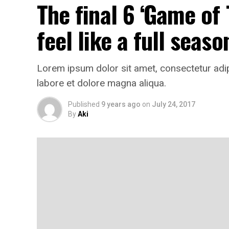
The final 6 ‘Game of
feel like a full seaso
Lorem ipsum dolor sit amet, consectetur adip
labore et dolore magna aliqua.
Published
9 years ago
on
July 24, 2017
By
Aki