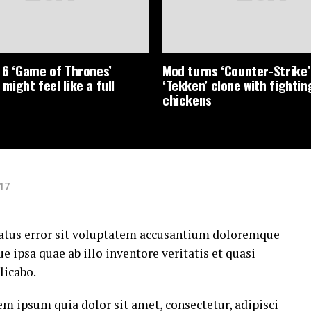
l 6 ‘Game of Thrones’
Mod turns ‘Counter-Strike’
might feel like a full
‘Tekken’ clone with fightin
chickens
017
 natus error sit voluptatem accusantium doloremque
ipsa quae ab illo inventore veritatis et quasi
licabo.
m ipsum quia dolor sit amet, consectetur, adipisci