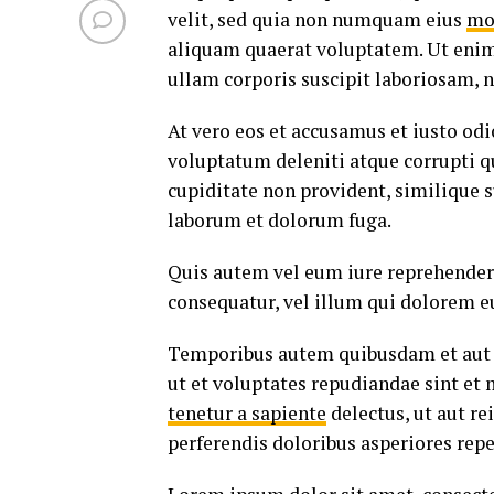
velit, sed quia non numquam eius
mo
aliquam quaerat voluptatem. Ut eni
ullam corporis suscipit laboriosam, 
At vero eos et accusamus et iusto od
voluptatum deleniti atque corrupti q
cupiditate non provident, similique su
laborum et dolorum fuga.
Quis autem vel eum iure reprehenderi
consequatur, vel illum qui dolorem e
Temporibus autem quibusdam et aut of
ut et voluptates repudiandae sint et
tenetur a sapiente
delectus, ut aut re
perferendis doloribus asperiores repe