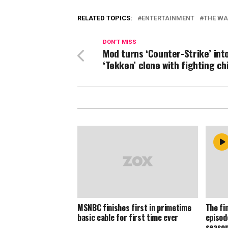
RELATED TOPICS:
ENTERTAINMENT
THE WA
DON'T MISS
Mod turns ‘Counter-Strike’ int
‘Tekken’ clone with fighting c
MSNBC finishes first in primetime
The fi
basic cable for first time ever
episode
seaso