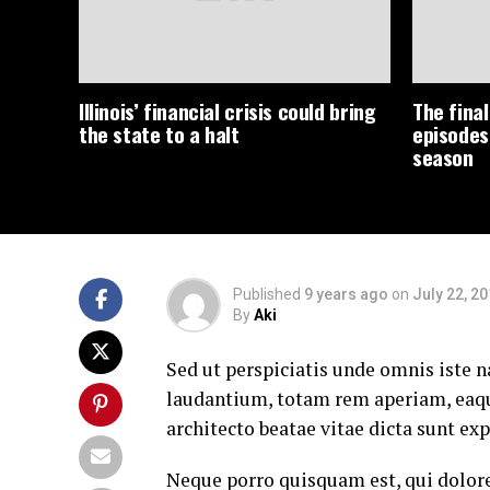
Illinois’ financial crisis could bring
The fina
the state to a halt
episodes 
season
Published
9 years ago
on
July 22, 2
By
Aki
Sed ut perspiciatis unde omnis iste
laudantium, totam rem aperiam, eaque 
architecto beatae vitae dicta sunt exp
Neque porro quisquam est, qui dolore