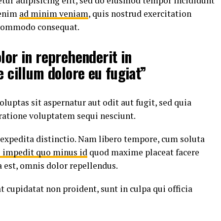
tur adipisicing elit, sed do eiusmod tempor incididunt
 enim
ad minim veniam
, quis nostrud exercitation
a commodo consequat.
lor in reprehenderit in
e cillum dolore eu fugiat”
ptas sit aspernatur aut odit aut fugit, sed quia
ratione voluptatem sequi nesciunt.
 expedita distinctio. Nam libero tempore, cum soluta
l impedit quo minus id
quod maxime placeat facere
est, omnis dolor repellendus.
t cupidatat non proident, sunt in culpa qui officia