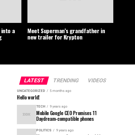
 into a
Meet Superman’s grandfather in
g
new trailer for Krypton
LATEST
TRENDING
VIDEOS
UNCATEGORIZED
5 months ago
Hello world!
TECH
9 years ago
Mobile Google CEO Promises 11
Daydream-compatible phones
POLITICS
9 years ago