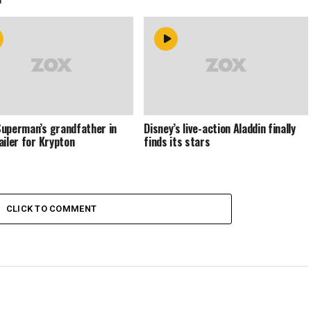
uperman’s grandfather in
Disney’s live-action Aladdin finally
ailer for Krypton
finds its stars
CLICK TO COMMENT