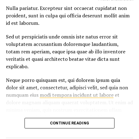
Nulla pariatur. Excepteur sint occaecat cupidatat non
proident, sunt in culpa qui officia deserunt mollit anim
id est laborum.
Sed ut perspiciatis unde omnis iste natus error sit
voluptatem accusantium doloremque laudantium,
totam rem aperiam, eaque ipsa quae ab illo inventore
veritatis et quasi architecto beatae vitae dicta sunt
explicabo.
Neque porro quisquam est, qui dolorem ipsum quia
dolor sit amet, consectetur, adipisci velit, sed quia non
numquam eius
modi tempora incidunt ut labore
et
dolore magnam aliquam quaerat voluptatem. Ut enim ad
minima veniam, quis nostrum exercitationem ullam
corporis suscipit laboriosam, nisi ut aliquid ex ea
CONTINUE READING
commodi consequatur.
At vero eos et accusamus et iusto odio dignissimos