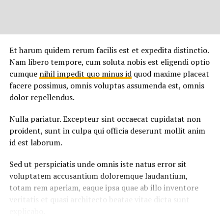
Temporibus autem quibusdam et aut officiis debitis aut
rerum necessitatibus saepe eveniet ut et voluptates
repudiandae sint et molestiae non recusandae. Itaque
earum rerum hic
tenetur a sapiente
delectus, ut aut
reiciendis voluptatibus maiores alias consequatur aut
Et harum quidem rerum facilis est et expedita distinctio.
perferendis doloribus asperiores repellat.
Nam libero tempore, cum soluta nobis est eligendi optio
cumque
nihil impedit quo minus id
quod maxime placeat
Lorem ipsum dolor sit amet, consectetur adipisicing elit,
facere possimus, omnis voluptas assumenda est, omnis
sed do eiusmod tempor incididunt ut labore et dolore
dolor repellendus.
magna aliqua. Ut enim
ad minim veniam
, quis nostrud
exercitation ullamco laboris nisi ut aliquip ex ea
Nulla pariatur. Excepteur sint occaecat cupidatat non
commodo consequat.
proident, sunt in culpa qui officia deserunt mollit anim
id est laborum.
Nemo enim ipsam voluptatem quia voluptas sit
aspernatur aut odit aut fugit, sed quia consequuntur
Sed ut perspiciatis unde omnis iste natus error sit
magni dolores eos qui ratione voluptatem sequi
voluptatem accusantium doloremque laudantium,
nesciunt.
totam rem aperiam, eaque ipsa quae ab illo inventore
veritatis et quasi architecto beatae vitae dicta sunt
Et harum quidem rerum facilis est et expedita distinctio.
explicabo.
Nam libero tempore, cum soluta nobis est eligendi optio