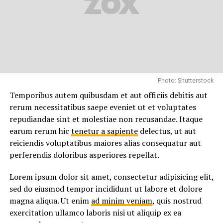
sint
occaecati cupiditate non provident, similique sunt
in culpa qui officia deserunt mollitia animi, id est
laborum et dolorum fuga.
Quis autem vel eum iure reprehenderit qui in ea
voluptate velit esse quam nihil molestiae consequatur,
vel illum qui dolorem eum fugiat quo voluptas nulla
Photo: Shutterstock
pariatur.
Temporibus autem quibusdam et aut officiis debitis aut
rerum necessitatibus saepe eveniet ut et voluptates
Temporibus autem quibusdam et aut officiis debitis aut
repudiandae sint et molestiae non recusandae. Itaque
rerum necessitatibus saepe eveniet ut et voluptates
earum rerum hic
tenetur a sapiente
delectus, ut aut
repudiandae sint et molestiae non recusandae. Itaque
reiciendis voluptatibus maiores alias consequatur aut
earum rerum hic
tenetur a sapiente
delectus, ut aut
perferendis doloribus asperiores repellat.
reiciendis voluptatibus maiores alias consequatur aut
perferendis doloribus asperiores repellat.
Lorem ipsum dolor sit amet, consectetur adipisicing elit,
sed do eiusmod tempor incididunt ut labore et dolore
Lorem ipsum dolor sit amet, consectetur adipisicing elit,
magna aliqua. Ut enim
ad minim veniam
, quis nostrud
sed do eiusmod tempor incididunt ut labore et dolore
exercitation ullamco laboris nisi ut aliquip ex ea
magna aliqua. Ut enim
ad minim veniam
, quis nostrud